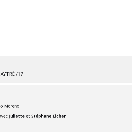
— AYTRÉ /17
iago Moreno
 avec
Juliette
et
Stéphane Eicher