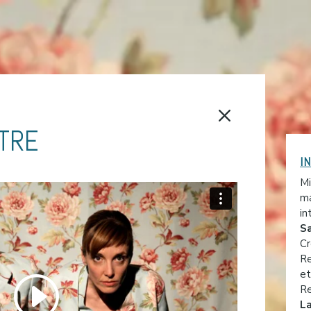
M
UTRE
I
Mi
ma
in
S
Cr
Re
et
Re
La