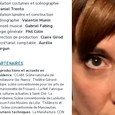
éation costumes et scénographie
aniel Trento
éation lumière et construction
énographie :
Valentin Monin
nseil musical :
Gabriel Fabing
gie général
e
:
Phil Colin
rection de production :
Claire Girod
crétariat comptable :
Aurélie
urgun
ARTENAIRES
productions et accueils en
sidence
: CCAM, Scène nationale de
ndœuvre-lès-Nancy ; Théâtre Gérard-
ilipe, scène conventionnée pour les arts de
 marionnette de Frouard – La Nef, Fabrique
s cultures actuelles à Saint-Dié ; La
ridienne, Scène conventionnée de Lunéville ;
ison Folie Moulins de Lille ; Théâtre Ici et
, Scène conventionnée de Mancieulles.
utiens techniques
: La Manufacture, CDN