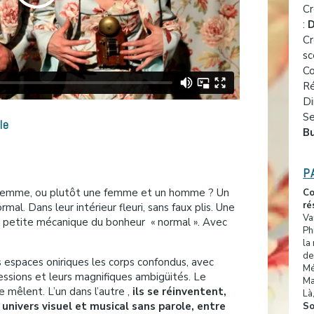
Cr
:
D
Cr
sc
Co
Ré
Di
Se
le
B
P
e femme, ou plutôt une femme et un homme ? Un
Co
ré
mal. Dans leur intérieur fleuri, sans faux plis. Une
Va
a petite mécanique du bonheur « normal ». Avec
Ph
la
de
es espaces oniriques les corps confondus, avec
Mé
ressions et leurs magnifiques ambigüités. Le
Ma
e mêlent. L’un dans l’autre ,
ils se réinventent,
Là
nivers visuel et musical sans parole, entre
So