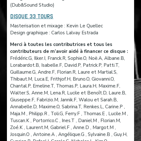
(Dub&Sound Studio)
DISQUE 33 TOURS
Masterisation et mixage : Kevin Le Quellec
Design graphique : Carlos Lalvay Estrada
Merci à toutes les contributrices et tous les
contributeurs de m’avoir aidé à financer ce disque :
Frédéric.G, Ilker.I, Franck.R, Sophie.O, Noë.A, Albane.B,
Lorabardot.B, Isabelle.F, David.P, Patrick.P, Patti.T,
Guillaume.G, Andre.F, Florian.R, Laure et Martial.S,
Thibaut.M, Luca.E, Frithjof.H, Bruno.O, Giovanni.O,
Chantal.P, Emeline.T, Thomas.P, Laura.H, Maxime.F,
Walter.S, Anne.M, Lena.R, Lucile et Benoît.D, Laure.B,
Giuseppe.F, Fabrizio.M, Jannik.F, Walou et Sarah.B,
Annabelle.D, Maxime.O, Sabrina.T, Renkes.L, Carine.P ,
Maja.M , Philipp.R , Toli.G, Ferry.F , Thomas.E , Lucile.M ,
Tuscan.K , Portorrico.C , Ines.T , Daniel.M , Florian.M,
Zoé.K , Laurent.M, Gabriel.F , Anne.D , Margot.M ,
Josquin.O , Antoine.A , Angélique.G , Sylvaine.B , Guy.H,