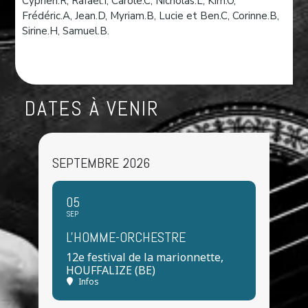
Cyprien.R, Rafael.I, Carole.C, Nicholas.L, Kim.O,
Frédéric.A, Jean.D, Myriam.B, Lucie et Ben.C, Corinne.B,
Sirine.H, Samuel.B.
DATES À VENIR
SEPTEMBRE 2026
05
SEP
L'HOMME-ORCHESTRE
12e festival de la marionnette,
HOUFFALIZE (BE)
Infos