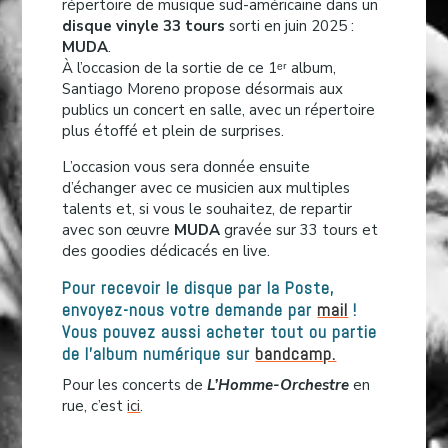
répertoire de musique sud-américaine dans un
disque vinyle 33 tours
sorti en juin 2025 :
MUDA
.
À l’occasion de la sortie de ce 1ᵉʳ album,
Santiago Moreno propose désormais aux
publics un concert en salle, avec un répertoire
plus étoffé et plein de surprises.
L’occasion vous sera donnée ensuite
d’échanger avec ce musicien aux multiples
talents et, si vous le souhaitez, de repartir
avec son œuvre
MUDA
gravée sur 33 tours et
des goodies dédicacés en live.
Pour recevoir le disque par la Poste,
envoyez-nous votre demande par
mail
!
Vous pouvez aussi acheter tout ou partie
de l’album numérique sur
bandcamp.
Pour les concerts de
L’Homme-Orchestre
en
rue, c’est
ici
.